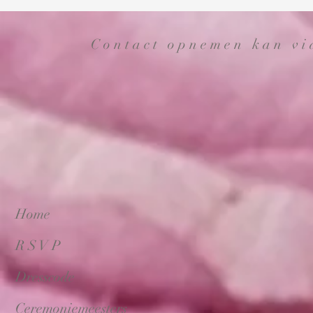
Contact opnemen kan v
Home
R S V P
Dresscode
Ceremoniemeesters