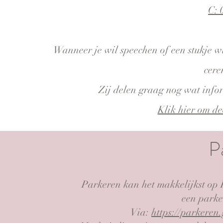
C: 
Wanneer je wil speechen of een stukje wi
cere
Zij delen graag nog wat info
Klik hier om de
P
Parkeren kan het makkelijkst op P
een parke
Via:
https://parkeren