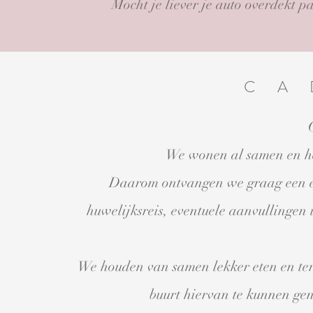
Mocht je liever je auto overdekt 
CA
We wonen al samen en h
Daarom
ontvangen we graag een e
huwelijksreis, eventuele aanvullingen 
We houden van samen lekker eten en
te
buurt hiervan te kunnen gen